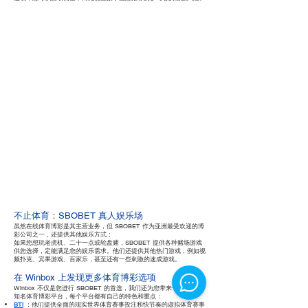
不止体育：SBOBET 真人娱乐场
虽然在线体育博彩是其主营业务，但 SBOBET 作为亚洲最受欢迎的博
彩公司之一，还提供其他娱乐方式：
如果您想玩老虎机、二十一点或轮盘赌，SBOBET 提供各种赌场游戏
供您选择，定能满足您的娱乐需求。他们还提供其他热门游戏，例如视
频扑克、宾果游戏、百家乐，甚至还有一些刺激的速成游戏。
在 Winbox 上发现更多体育博彩选项
Winbox 不仅是您进行 SBOBET 的首选，我们还为您带来一系列其他
知名体育博彩平台，每个平台都有自己的特色和重点：
BTi
：他们提供全面的现实世界体育赛事投注和快节奏的虚拟体育赛事