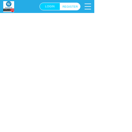
LOGIN
REGISTER