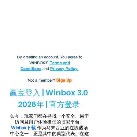
By creating an account, You agree to
Terms and
WINBOX'S
Conditions
Privacy Policy
and
.
Sign Up
Not a member?
赢宝登入 | Winbox 3.0
2026年 | 官方登录
如今，玩家们都在寻找一个安全、易于
访问且用户体验极佳的博彩平台。
Winbox下载
作为马来西亚的在线赌场
中心之一，正是其中的典型代表。在这