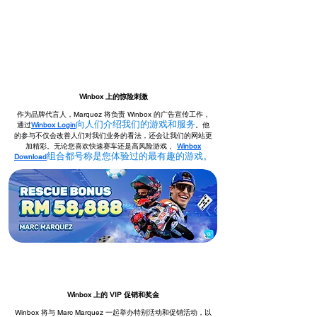
Winbox 上的惊险刺激
作为品牌代言人，Marquez 将负责 Winbox 的广告宣传工作，
向人们介绍我们的游戏和服务
通过
Winbox Login
。他
的参与不仅会改善人们对我们业务的看法，还会让我们的网站更
加精彩
。无论您喜欢快速赛车还是高风险游戏，
Winbox
组合都号称是您体验过的最有趣的游戏。
Download
Winbox 上的 VIP 促销和奖金
Winbox 将与 Marc Marquez 一起举办特别活动和促销活动，以