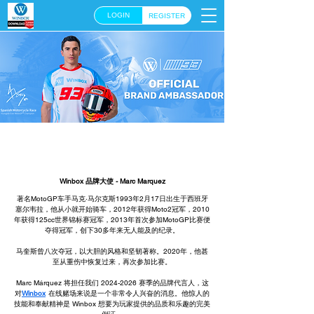
LOGIN
REGISTER
Winbox 品牌大使 - Marc Marquez
著名MotoGP车手马克·马尔克斯1993年2月17日出生于西班牙
塞尔韦拉，他从小就开始骑车，2012年获得Moto2冠军，2010
年获得125cc世界锦标赛冠军，2013年首次参加MotoGP比赛便
夺得冠军，创下30多年来无人能及的纪录。
马奎斯曾八次夺冠，以大胆的风格和坚韧著称。2020年，他甚
至从重伤中恢复过来，再次参加比赛。
Marc Márquez 将担任我们 2024-2026 赛季的品牌代言人，这
对
Winbox
在线赌场来说是一个非常令人兴奋的消息。他惊人的
技能和奉献精神是 Winbox 想要为玩家提供的品质和乐趣的完美